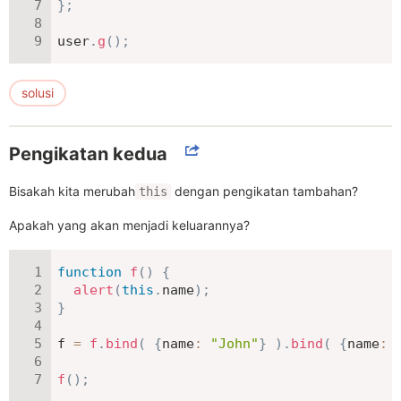
}
;
user
.
g
(
)
;
solusi
Pengikatan kedua
Bisakah kita merubah
dengan pengikatan tambahan?
this
Apakah yang akan menjadi keluarannya?
function
f
(
)
{
alert
(
this
.
name
)
;
}
f 
=
f
.
bind
(
{
name
:
"John"
}
)
.
bind
(
{
name
:
f
(
)
;