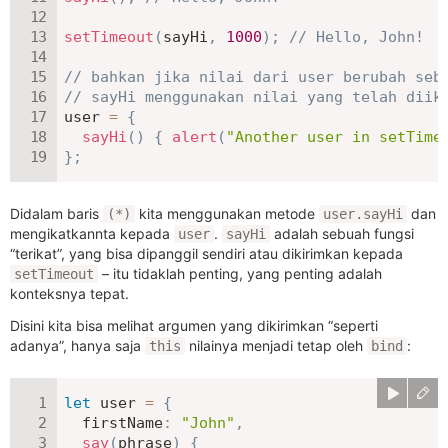
setTimeout
(
sayHi
,
1000
)
;
// Hello, John!
// bahkan jika nilai dari user berubah seb
// sayHi menggunakan nilai yang telah diik
user 
=
{
sayHi
(
)
{
alert
(
"Another user in setTime
}
;
Didalam baris
kita menggunakan metode
dan
(*)
user.sayHi
mengikatkannta kepada
.
adalah sebuah fungsi
user
sayHi
“terikat”, yang bisa dipanggil sendiri atau dikirimkan kepada
– itu tidaklah penting, yang penting adalah
setTimeout
konteksnya tepat.
Disini kita bisa melihat argumen yang dikirimkan “seperti
adanya”, hanya saja
nilainya menjadi tetap oleh
:
this
bind
let
 user 
=
{
firstName
:
"John"
,
say
(
phrase
)
{