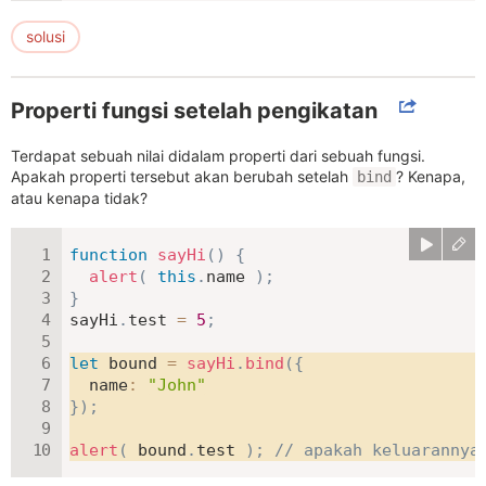
solusi
Properti fungsi setelah pengikatan
Terdapat sebuah nilai didalam properti dari sebuah fungsi.
Apakah properti tersebut akan berubah setelah
? Kenapa,
bind
atau kenapa tidak?
function
sayHi
(
)
{
alert
(
this
.
name 
)
;
}
sayHi
.
test 
=
5
;
let
 bound 
=
sayHi
.
bind
(
{
name
:
"John"
}
)
;
alert
(
 bound
.
test 
)
;
// apakah keluarannya