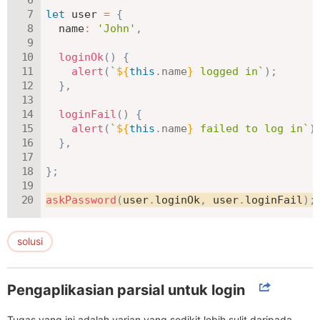
let
 user 
=
{
name
:
'John'
,
loginOk
(
)
{
alert
(
`
${
this
.
name
}
 logged in
`
)
;
}
,
loginFail
(
)
{
alert
(
`
${
this
.
name
}
 failed to log in
`
)
}
,
}
;
askPassword
(
user
.
loginOk
,
 user
.
loginFail
)
;
solusi
Pengaplikasian parsial untuk login
Tugas yang ini adalah varian yang sedikit lebih sulit daripada