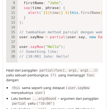
firstName
:
"John"
,
say
(
time
,
 phrase
)
{
alert
(
`
[
${
time
}
] 
${
this
.
firstName
}
: 
$
}
}
;
// tambahkan method parsial dengan waktu 
user
.
sayNow 
=
partial
(
user
.
say
,
new
Date
(
user
.
sayNow
(
"Hello"
)
;
// Something like:
// [10:00] John: Hello!
Hasil dari panggilan
partial(func[, arg1, arg2...])
yaitu sebuah pembungkus
yang memanggil
(*)
func
dengan:
sama seperti yang didapat (
this
user.sayNow
menyebutnya
)
user
Lalu berikan
– argumen dari panggilan
...argsBound
yaitu (
)
partial
"10:00"