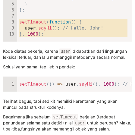
}
}
;
setTimeout
(
function
(
)
{
  user
.
sayHi
(
)
;
// Hello, John!
}
,
1000
)
;
Kode diatas bekerja, karena
didapatkan dari lingkungan
user
leksikal terluar, dan lalu memanggil metodenya secara normal.
Solusi yang sama, tapi lebih pendek:
setTimeout
(
(
)
=>
 user
.
sayHi
(
)
,
1000
)
;
// H
Terlihat bagus, tapi sedikit memiliki kerentanan yang akan
muncul pada struktur kodenya.
Bagaimana jika sebelum
berjalan (terdapat
setTimeout
penundaan selama satu detik!) nilai
untuk berubah? Maka,
user
tiba-tiba,fungsinya akan memanggil objek yang salah.