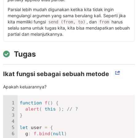
Parsial lebih mudah digunakan ketika kita tidak ingin
mengulangi argumen yang sama berulang kali. Seperti jika
kita memiliki fungsi
, dan
harus
send (from, to)
from
selalu sama untuk tugas kita, kita bisa mendapatkan sebuah
partial dan melanjutkannya.
Tugas
Ikat fungsi sebagai sebuah metode
Apakah keluarannya?
function
f
(
)
{
alert
(
this
)
;
// ?
}
let
 user 
=
{
g
:
f
.
bind
(
null
)