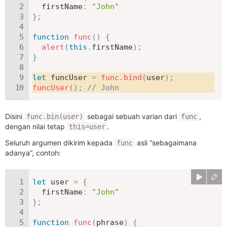
firstName
:
"John"
}
;
function
func
(
)
{
alert
(
this
.
firstName
)
;
}
let
 funcUser 
=
func
.
bind
(
user
)
;
funcUser
(
)
;
// John
Disini
sebagai sebuah varian dari
,
func.bin(user)
func
dengan nilai tetap
.
this=user
Seluruh argumen dikirim kepada
asli “sebagaimana
func
adanya”, contoh:
let
 user 
=
{
firstName
:
"John"
}
;
function
func
(
phrase
)
{