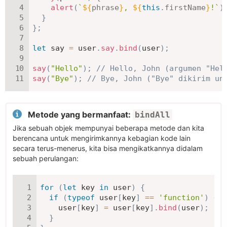
alert
(
`
${
phrase
}
, 
${
this
.
firstName
}
!
`
)
}
}
;
let
 say 
=
 user
.
say
.
bind
(
user
)
;
say
(
"Hello"
)
;
// Hello, John (argumen "Hel
say
(
"Bye"
)
;
// Bye, John ("Bye" dikirim un
Metode yang bermanfaat:
bindAll
Jika sebuah objek mempunyai beberapa metode dan kita
berencana untuk mengirimkannya kebagian kode lain
secara terus-menerus, kita bisa mengikatkannya didalam
sebuah perulangan:
for
(
let
 key 
in
 user
)
{
if
(
typeof
 user
[
key
]
==
'function'
)
{
    user
[
key
]
=
 user
[
key
]
.
bind
(
user
)
;
}