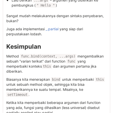
Lalu berikan
– argumen yang diberikan ke
...args
pembungkus (
)
" Hello "
Sangat mudah melakukannya dengan sintaks penyebaran,
bukan?
Juga ada implementasi
_.partial
yang siap dari
perpustakaan lodash.
Kesimpulan
Method
mengembalikan
func.bind(context, ...args)
sebuah “varian terikat” dari function
yang
func
memperbaiki konteks
dan argumen pertama jika
this
diberikan.
Biasanya kita menerapkan
untuk memperbaiki
bind
this
untuk sebuah method objek, sehingga kita bisa
memberikannya ke suatu tempat. Misalnya, ke
.
setTimeout
Ketika kita memperbaiki beberapa argumen dari function
yang ada, fungsi yang dihasilkan (less universal) disebut
partially applied
atau
partial
.