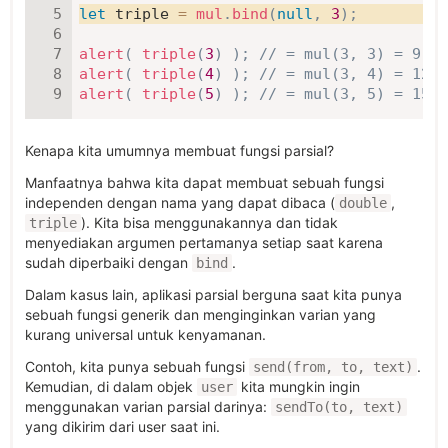
let
 triple 
=
mul
.
bind
(
null
,
3
)
;
alert
(
triple
(
3
)
)
;
// = mul(3, 3) = 9
alert
(
triple
(
4
)
)
;
// = mul(3, 4) = 12
alert
(
triple
(
5
)
)
;
// = mul(3, 5) = 15
Kenapa kita umumnya membuat fungsi parsial?
Manfaatnya bahwa kita dapat membuat sebuah fungsi
independen dengan nama yang dapat dibaca (
,
double
). Kita bisa menggunakannya dan tidak
triple
menyediakan argumen pertamanya setiap saat karena
sudah diperbaiki dengan
.
bind
Dalam kasus lain, aplikasi parsial berguna saat kita punya
sebuah fungsi generik dan menginginkan varian yang
kurang universal untuk kenyamanan.
Contoh, kita punya sebuah fungsi
.
send(from, to, text)
Kemudian, di dalam objek
kita mungkin ingin
user
menggunakan varian parsial darinya:
sendTo(to, text)
yang dikirim dari user saat ini.