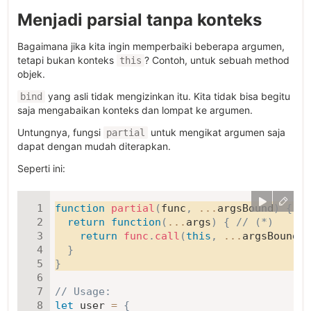
Menjadi parsial tanpa konteks
Bagaimana jika kita ingin memperbaiki beberapa argumen,
tetapi bukan konteks
? Contoh, untuk sebuah method
this
objek.
yang asli tidak mengizinkan itu. Kita tidak bisa begitu
bind
saja mengabaikan konteks dan lompat ke argumen.
Untungnya, fungsi
untuk mengikat argumen saja
partial
dapat dengan mudah diterapkan.
Seperti ini:
function
partial
(
func
,
...
argsBound
)
{
return
function
(
...
args
)
{
// (*)
return
func
.
call
(
this
,
...
argsBound
,
}
}
// Usage:
let
 user 
=
{