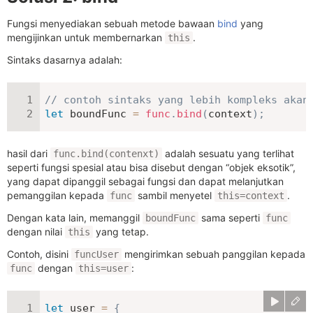
Fungsi menyediakan sebuah metode bawaan
bind
yang
mengijinkan untuk membernarkan
.
this
Sintaks dasarnya adalah:
// contoh sintaks yang lebih kompleks akan
let
 boundFunc 
=
func
.
bind
(
context
)
;
hasil dari
adalah sesuatu yang terlihat
func.bind(contenxt)
seperti fungsi spesial atau bisa disebut dengan “objek eksotik”,
yang dapat dipanggil sebagai fungsi dan dapat melanjutkan
pemanggilan kepada
sambil menyetel
.
func
this=context
Dengan kata lain, memanggil
sama seperti
boundFunc
func
dengan nilai
yang tetap.
this
Contoh, disini
mengirimkan sebuah panggilan kepada
funcUser
dengan
:
func
this=user
let
 user 
=
{