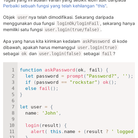
Perbaiki sebuah fungsi yang telah kehilangan "this"
.
Objek
nya telah dimodifikasi. Sekarang daripada
user
menggunakan dua fungsi
, sekarang hanya
loginOk/loginFail
memiliki satu fungsi
.
user.login(true/false)
Apa yang harus kita kirimkan kedalam
di kode
askPassword
dibawah, apakah harus memanggul
user.login(true)
sebagai
dan
sebagai
?
ok
user.login(false)
fail
function
askPassword
(
ok
,
 fail
)
{
let
 password 
=
prompt
(
"Password?"
,
''
)
;
if
(
password 
==
"rockstar"
)
ok
(
)
;
else
fail
(
)
;
}
let
 user 
=
{
name
:
'John'
,
login
(
result
)
{
alert
(
this
.
name 
+
(
result 
?
' logged 
}