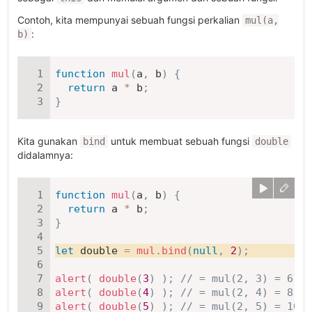
Contoh, kita mempunyai sebuah fungsi perkalian
mul(a,
:
b)
function
mul
(
a
,
 b
)
{
return
 a 
*
 b
;
}
Kita gunakan
untuk membuat sebuah fungsi
bind
double
didalamnya:
function
mul
(
a
,
 b
)
{
return
 a 
*
 b
;
}
let
 double 
=
mul
.
bind
(
null
,
2
)
;
alert
(
double
(
3
)
)
;
// = mul(2, 3) = 6
alert
(
double
(
4
)
)
;
// = mul(2, 4) = 8
alert
(
double
(
5
)
)
;
// = mul(2, 5) = 10