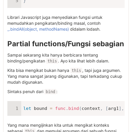
}
Librari Javascript juga menyediakan fungsi untuk
memudahkan pengikatan/binding masal, contoh
_.bindAll(object, methodNames)
didalam lodash.
Partial functions/Fungsi sebagian
Sampai sekarang kita hanya berbicara tentang
binding/pengikatan
. Ayo kita lihat lebih dalam.
this
Kita bisa mengikat bukan hanya
, tapi juga argumen.
this
Yang mana sangat jarang digunakan, tapi terkadang cukup
mudah digunakan.
Sintaks penuh dari
:
bind
let
 bound 
=
func
.
bind
(
context
,
[
arg1
]
,
[
a
Yang mana mengijinkan kita untuk mengikat konteks
sebagai
dan memulai argumen dari sebuah fungsi.
this