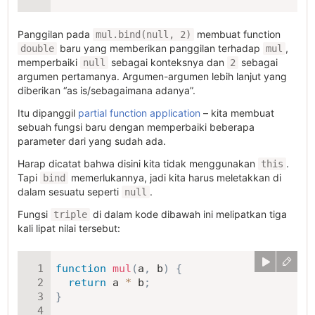
Panggilan pada
membuat function
mul.bind(null, 2)
baru yang memberikan panggilan terhadap
,
double
mul
memperbaiki
sebagai konteksnya dan
sebagai
null
2
argumen pertamanya. Argumen-argumen lebih lanjut yang
diberikan “as is/sebagaimana adanya”.
Itu dipanggil
partial function application
– kita membuat
sebuah fungsi baru dengan memperbaiki beberapa
parameter dari yang sudah ada.
Harap dicatat bahwa disini kita tidak menggunakan
.
this
Tapi
memerlukannya, jadi kita harus meletakkan di
bind
dalam sesuatu seperti
.
null
Fungsi
di dalam kode dibawah ini melipatkan tiga
triple
kali lipat nilai tersebut:
function
mul
(
a
,
 b
)
{
return
 a 
*
 b
;
}