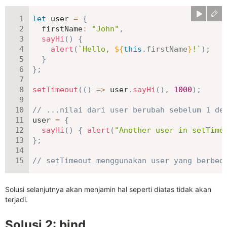
let
 user 
=
{
firstName
:
"John"
,
sayHi
(
)
{
alert
(
`
Hello, 
${
this
.
firstName
}
!
`
)
;
}
}
;
setTimeout
(
(
)
=>
 user
.
sayHi
(
)
,
1000
)
;
// ...nilai dari user berubah sebelum 1 de
user 
=
{
sayHi
(
)
{
alert
(
"Another user in setTime
}
;
// setTimeout menggunakan user yang berbed
Solusi selanjutnya akan menjamin hal seperti diatas tidak akan
terjadi.
Solusi 2: bind