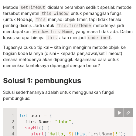
Metode
didalam peramban sedikit spesial: metode
setTimeout
tersebut menyetel
untuk pemanggilan fungsi
this=window
(untuk Node.js,
menjadi objek timer, tapi tidak terlalu
this
penting disini). Jadi untuk
metodenya jadi
this.firstName
mendapatkan
, yang mana tidak ada. Dalam
window.firstName
kasus serupa lainnya
akan menjadi
.
this
undefined
Tugasnya cukup tipikal – kita ingin mengirim metode objek ke
bagian kode lainnya (disini – kepada penjadwal/setTimeout)
dimana metodenya akan dipanggil. Bagaimana cara untuk
memeriksa konteksnya dipanggil dengan benar?
Solusi 1: pembungkus
Solusi sederhananya adalah untuk menggunakan fungsi
pembungkus:
let
 user 
=
{
firstName
:
"John"
,
sayHi
(
)
{
alert
(
`
Hello, 
${
this
.
firstName
}
!
`
)
;