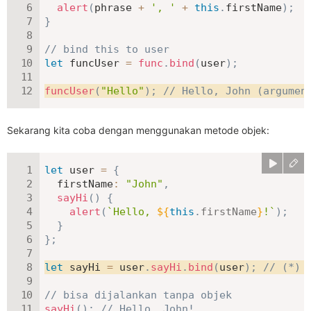
alert
(
phrase 
+
', '
+
this
.
firstName
)
;
}
// bind this to user
let
 funcUser 
=
func
.
bind
(
user
)
;
funcUser
(
"Hello"
)
;
// Hello, John (argumen
Sekarang kita coba dengan menggunakan metode objek:
let
 user 
=
{
firstName
:
"John"
,
sayHi
(
)
{
alert
(
`
Hello, 
${
this
.
firstName
}
!
`
)
;
}
}
;
let
 sayHi 
=
 user
.
sayHi
.
bind
(
user
)
;
// (*)
// bisa dijalankan tanpa objek
sayHi
(
)
;
// Hello, John!