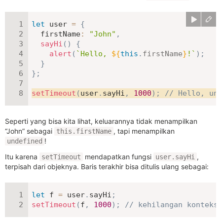
let
 user 
=
{
firstName
:
"John"
,
sayHi
(
)
{
alert
(
`
Hello, 
${
this
.
firstName
}
!
`
)
;
}
}
;
setTimeout
(
user
.
sayHi
,
1000
)
;
// Hello, un
Seperti yang bisa kita lihat, keluarannya tidak menampilkan
“John” sebagai
, tapi menampilkan
this.firstName
!
undefined
Itu karena
mendapatkan fungsi
,
setTimeout
user.sayHi
terpisah dari objeknya. Baris terakhir bisa ditulis ulang sebagai:
let
 f 
=
 user
.
sayHi
;
setTimeout
(
f
,
1000
)
;
// kehilangan konteks