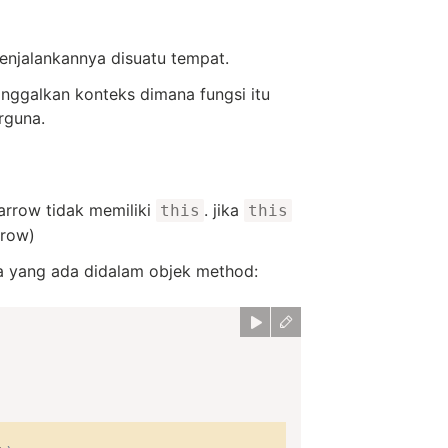
enjalankannya disuatu tempat.
inggalkan konteks dimana fungsi itu
rguna.
 arrow tidak memiliki
. jika
this
this
rrow)
a yang ada didalam objek method: