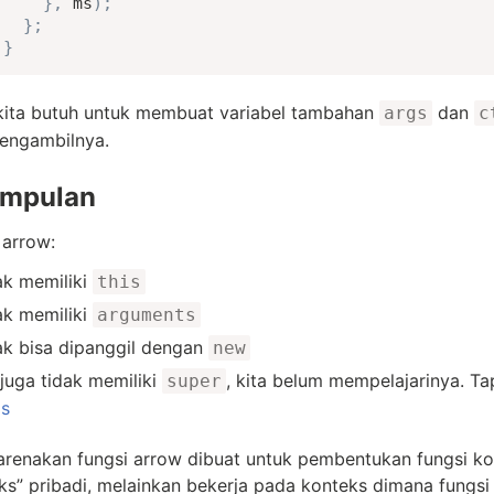
}
,
 ms
)
;
}
;
}
 kita butuh untuk membuat variabel tambahan
dan
args
c
engambilnya.
impulan
 arrow:
ak memiliki
this
ak memiliki
arguments
ak bisa dipanggil dengan
new
 juga tidak memiliki
, kita belum mempelajarinya. Ta
super
as
karenakan fungsi arrow dibuat untuk pembentukan fungsi k
ks” pribadi, melainkan bekerja pada konteks dimana fungsi