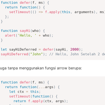
function
defer
(
f
,
 ms
)
{
return
function
(
)
{
setTimeout
(
(
)
=>
f
.
apply
(
this
,
 arguments
)
,
 ms
}
;
}
function
sayHi
(
who
)
{
alert
(
'Hello, '
+
 who
)
;
}
let
 sayHiDeferred 
=
defer
(
sayHi
,
2000
)
;
sayHiDeferred
(
"John"
)
;
// Hello, John Setelah 2 d
uga tanpa menggunakan fungsi arrow berupa:
function
defer
(
f
,
 ms
)
{
return
function
(
...
args
)
{
let
 ctx 
=
this
;
setTimeout
(
function
(
)
{
return
f
.
apply
(
ctx
,
 args
)
;