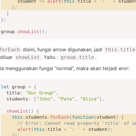
student
=>
alert
(
this
.
title 
+
': '
+
 studen
)
;
}
}
;
group
.
showList
(
)
;
disini, fungsi arrow digunakan, jadi
forEach
this.title
 diluar
. Yaitu :
.
showList
group.title
ita menggunakan fungsi “normal”, maka akan terjadi eror:
let
 group 
=
{
title
:
"Our Group"
,
students
:
[
"John"
,
"Pete"
,
"Alice"
]
,
showList
(
)
{
this
.
students
.
forEach
(
function
(
student
)
{
// Error: Cannot read property 'title' of u
alert
(
this
.
title 
+
': '
+
 student
)
;
}
)
;