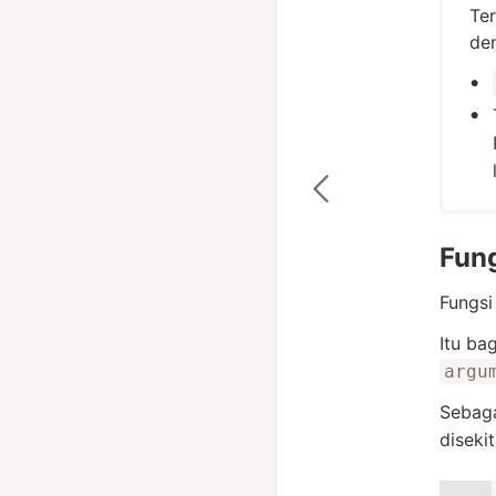
Ter
de
Fung
Fungsi
Itu ba
argu
Sebag
diseki