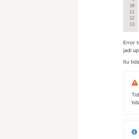
Error 
jadi u
Itu ti
Ti
tid