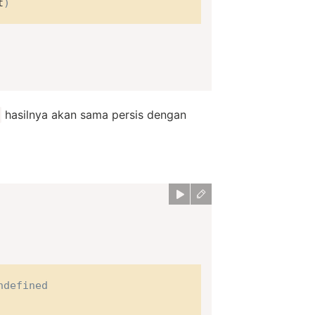
t
)
hasilnya akan sama persis dengan
ndefined