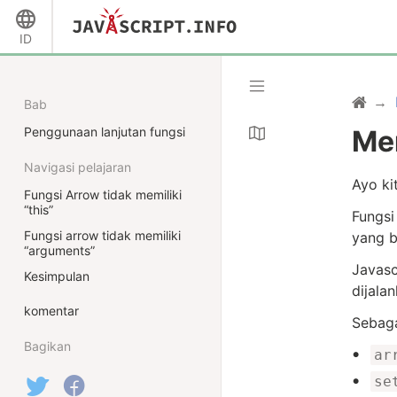
ID
Bab
Penggunaan lanjutan fungsi
Me
Navigasi pelajaran
Ayo ki
Fungsi Arrow tidak memiliki
“this”
Fungsi
Fungsi arrow tidak memiliki
yang b
“arguments”
Javasc
Kesimpulan
dijala
komentar
Sebaga
Bagikan
ar
se