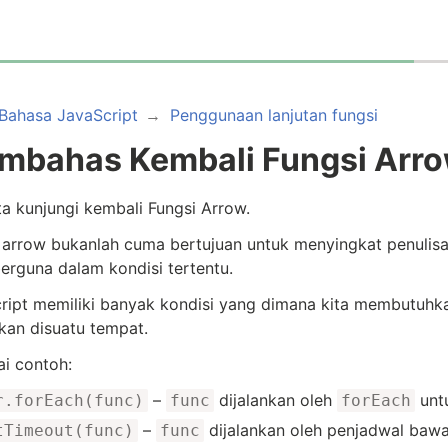
Bahasa JavaScript
Penggunaan lanjutan fungsi
mbahas Kembali Fungsi Arr
ta kunjungi kembali Fungsi Arrow.
 arrow bukanlah cuma bertujuan untuk menyingkat penulisa
erguna dalam kondisi tertentu.
ript memiliki banyak kondisi yang dimana kita membutuhka
nkan disuatu tempat.
i contoh:
–
dijalankan oleh
untu
r.forEach(func)
func
forEach
–
dijalankan oleh penjadwal bawa
tTimeout(func)
func