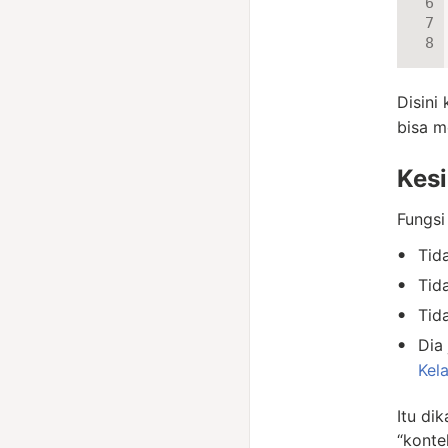
Disini
bisa m
Kes
Fungsi
Tid
Tid
Tid
Dia
Kel
Itu di
“konte