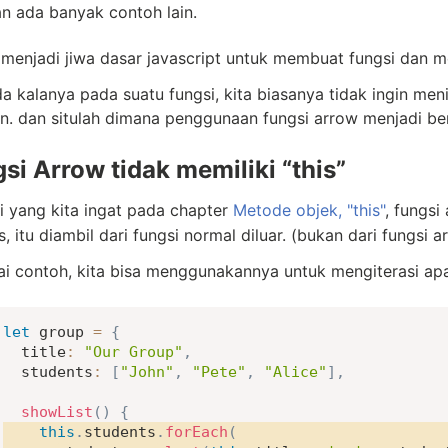
n ada banyak contoh lain.
menjadi jiwa dasar javascript untuk membuat fungsi dan m
a kalanya pada suatu fungsi, kita biasanya tidak ingin men
an. dan situlah dimana penggunaan fungsi arrow menjadi be
si Arrow tidak memiliki “this”
i yang kita ingat pada chapter
Metode objek, "this"
, fungsi
s, itu diambil dari fungsi normal diluar. (bukan dari fungsi a
i contoh, kita bisa menggunakannya untuk mengiterasi ap
let
 group 
=
{
title
:
"Our Group"
,
students
:
[
"John"
,
"Pete"
,
"Alice"
]
,
showList
(
)
{
this
.
students
.
forEach
(