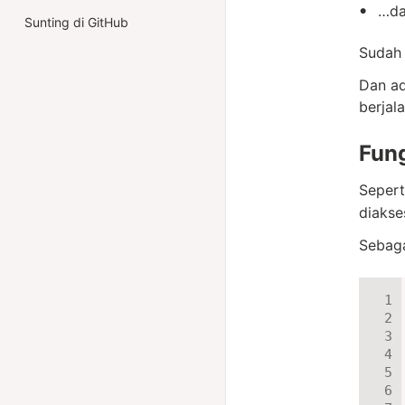
…da
Sunting di GitHub
Sudah 
Dan ad
berjal
Fung
Sepert
diakse
Sebaga