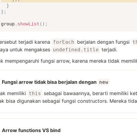
}
}
;
group
.
showList
(
)
;
tersebut terjadi karena
berjalan dengan fungsi
forEach
t
paya untuk mengakses
terjadi.
undefined.title
dak mempengaruhi fungsi arrow, karena mereka tidak memili
Fungsi arrow tidak bisa berjalan dengan
new
dak memiliki
sebagai bawaannya, berarti memiliki ket
this
ak bisa digunakan sebagai fungsi constructors. Mereka tid
Arrow functions VS bind