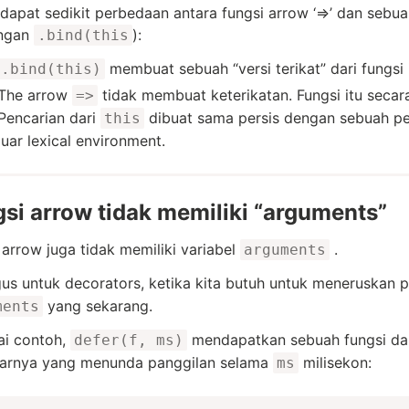
dapat sedikit perbedaan antara fungsi arrow ‘=>’ dan sebu
ngan
):
.bind(this
membuat sebuah “versi terikat” dari fungsi i
.bind(this)
The arrow
tidak membuat keterikatan. Fungsi itu secar
=>
Pencarian dari
dibuat sama persis dengan sebuah pen
this
luar lexical environment.
si arrow tidak memiliki “arguments”
 arrow juga tidak memiliki variabel
.
arguments
gus untuk decorators, ketika kita butuh untuk meneruskan
yang sekarang.
ments
ai contoh,
mendapatkan sebuah fungsi da
defer(f, ms)
tarnya yang menunda panggilan selama
milisekon:
ms