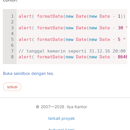
alert
(
formatDate
(
new
Date
(
new
Date
-
1
)
)
alert
(
formatDate
(
new
Date
(
new
Date
-
30
*
alert
(
formatDate
(
new
Date
(
new
Date
-
5
*
// tanggal kemarin seperti 31.12.16 20:00
alert
(
formatDate
(
new
Date
(
new
Date
-
8640
Buka sandbox dengan tes.
solusi
© 2007—2026 Ilya Kantor
terkait proyek
hubungi kami