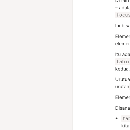
Di lai
– adal
focu
Ini bi
Eleme
elemen
Itu ad
tabi
kedua.
Urutua
urutan
Eleme
Disana
ta
kit