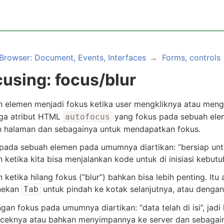
Browser: Document, Events, Interfaces
Forms, controls
using: focus/blur
 elemen menjadi fokus ketika user mengkliknya atau me
ga atribut HTML
yang fokus pada sebuah elem
autofocus
 halaman dan sebagainya untuk mendapatkan fokus.
pada sebuah elemen pada umumnya diartikan: “bersiap untuk 
ketika kita bisa menjalankan kode untuk di inisiasi kebutuh
ketika hilang fokus (“blur”) bahkan bisa lebih penting. Itu
nekan
untuk pindah ke kotak selanjutnya, atau dengan 
Tab
ngan fokus pada umumnya diartikan: “data telah di isi”, jad
eknya atau bahkan menyimpannya ke server dan sebagai