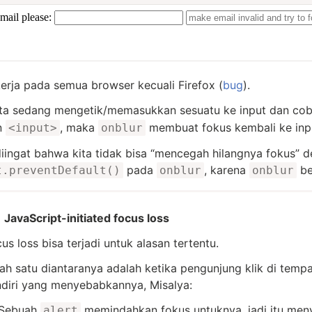
kerja pada semua browser kecuali Firefox (
bug
).
ita sedang mengetik/memasukkan sesuatu ke input dan c
n
, maka
membuat fokus kembali ke inp
<input>
onblur
diingat bahwa kita tidak bisa “mencegah hilangnya fokus”
pada
, karena
be
t.preventDefault()
onblur
onblur
JavaScript-initiated focus loss
us loss bisa terjadi untuk alasan tertentu.
ah satu diantaranya adalah ketika pengunjung klik di tempa
ndiri yang menyebabkannya, Misalya:
Sebuah
memindahkan fokus untuknya, jadi itu men
alert