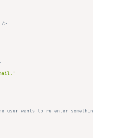
/>
l
mail.'
he user wants to re-enter something