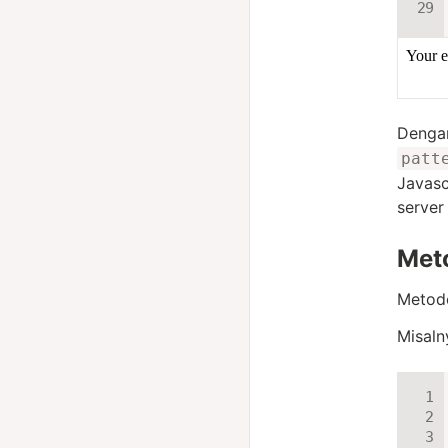
Dengan
patt
Javasc
server 
Met
Meto
Misaln