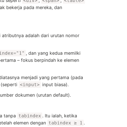
tu seperti
,
,
<div>
<span>
<table>
ak bekerja pada mereka, dan
ai atributnya adalah dari urutan nomor
, dan yang kedua memilki
index="1"
pertama – fokus berpindah ke elemen
iatasnya menjadi yang pertama (pada
(seperti
input biasa).
<input>
umber dokumen (urutan default).
a tanpa
. Itu ialah, ketika
tabindex
etelah elemen dengan
.
tabindex ≥ 1