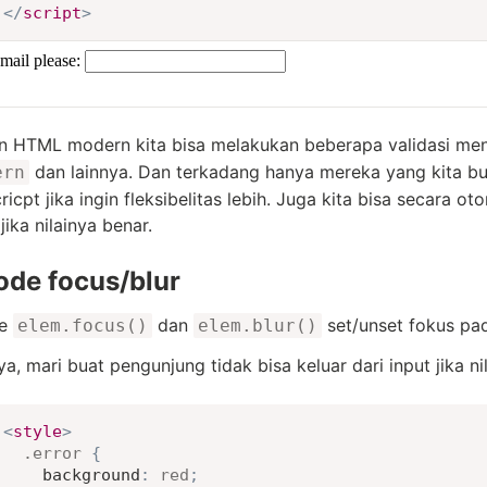
</
script
>
 HTML modern kita bisa melakukan beberapa validasi men
dan lainnya. Dan terkadang hanya mereka yang kita b
ern
ricpt jika ingin fleksibelitas lebih. Juga kita bisa secara o
jika nilainya benar.
ode focus/blur
de
dan
set/unset fokus pa
elem.focus()
elem.blur()
ya, mari buat pengunjung tidak bisa keluar dari input jika nil
<
style
>
.error
{
background
:
red
;