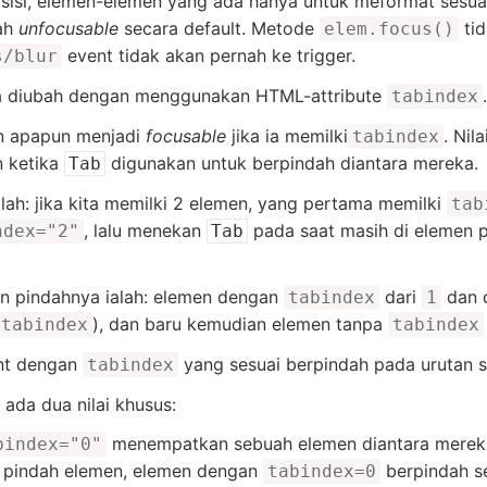
n sisi, elemen-elemen yang ada hanya untuk meformat sesua
ah
unfocusable
secara default. Metode
tid
elem.focus()
event tidak akan pernah ke trigger.
s/blur
sa diubah dengan menggunakan HTML-attribute
.
tabindex
n apapun menjadi
focusable
jika ia memilki
. Nil
tabindex
 ketika
digunakan untuk berpindah diantara mereka.
Tab
alah: jika kita memilki 2 elemen, yang pertama memilki
tab
, lalu menekan
pada saat masih di elemen 
ndex="2"
Tab
n pindahnya ialah: elemen dengan
dari
dan d
tabindex
1
), dan baru kemudian elemen tanpa
tabindex
tabindex
nt dengan
yang sesuai berpindah pada urutan s
tabindex
 ada dua nilai khusus:
menempatkan sebuah elemen diantara merek
bindex="0"
a pindah elemen, elemen dengan
berpindah s
tabindex=0