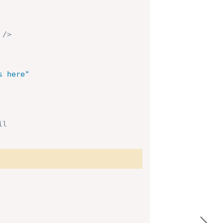
/>
s here
"
il