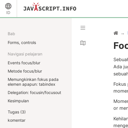
ID
Bab
Forms, controls
Foc
Navigasi pelajaran
Sebuah
Events focus/blur
Ada ju
Metode focus/blur
sebuah
Memungkinkan fokus pada
Fokus 
elemen apapun: tabindex
momen 
Delegation: focusin/focusout
Kesimpulan
Momen 
or me
Tugas (3)
Kehila
komentar
mengec