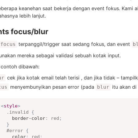
berapa keanehan saat bekerja dengan event fokus. Kami a
asnya lebih lanjut.
ts focus/blur
terpanggil/trigger saat sedang fokus, dan event
focus
b
unakan mereka sebagai validasi sebuah kotak input.
 contoh dibawah:
cek jika kotak email telah terisi , dan jika tidak – tampilk
ur
menyembunyikan pesan error (pada
itu akan di
cus
blur
<
style
>
.invalid
{
border-color
:
red
;
}
#error
{
color
:
red
;