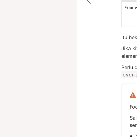
Itu be
Jika k
eleme
Perlu 
even
Foc
Sal
se