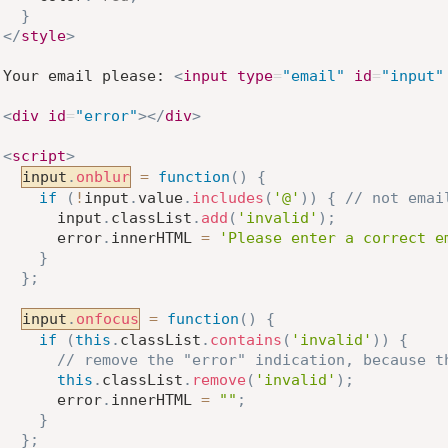
}
</
style
>
Your email please: 
<
input
type
=
"
email
"
id
=
"
input
"
<
div
id
=
"
error
"
>
</
div
>
<
script
>
input
.
onblur
=
function
(
)
{
if
(
!
input
.
value
.
includes
(
'@'
)
)
{
// not emai
      input
.
classList
.
add
(
'invalid'
)
;
      error
.
innerHTML 
=
'Please enter a correct e
}
}
;
input
.
onfocus
=
function
(
)
{
if
(
this
.
classList
.
contains
(
'invalid'
)
)
{
// remove the "error" indication, because t
this
.
classList
.
remove
(
'invalid'
)
;
      error
.
innerHTML 
=
""
;
}
}
;