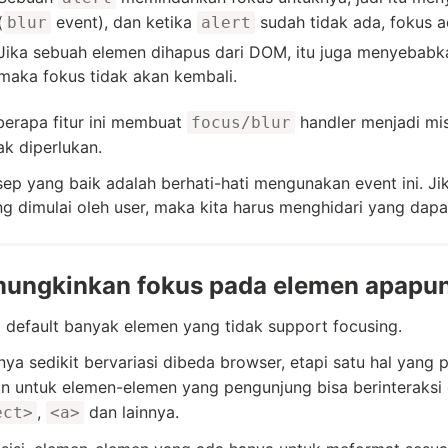
(
event), dan ketika
sudah tidak ada, fokus a
blur
alert
Jika sebuah elemen dihapus dari DOM, itu juga menyebabkan f
maka fokus tidak akan kembali.
berapa fitur ini membuat
handler menjadi mis
focus/blur
ak diperlukan.
ep yang baik adalah berhati-hati mengunakan event ini. Jik
g dimulai oleh user, maka kita harus menghidari yang dap
ungkinkan fokus pada elemen apapun
 default banyak elemen yang tidak support focusing.
nya sedikit bervariasi dibeda browser, etapi satu hal yang 
in untuk elemen-elemen yang pengunjung bisa berinteraksi
,
dan lainnya.
ect>
<a>