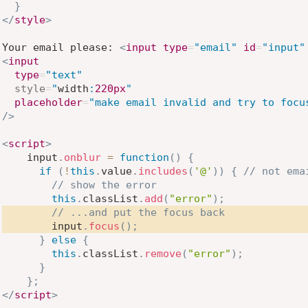
}
</
style
>
Your email please: 
<
input
type
=
"
email
"
id
=
"
input
"
<
input
type
=
"
text
"
style
=
"
width
:
220
px
"
placeholder
=
"
make email invalid and try to focu
/>
<
script
>
    input
.
onblur
=
function
(
)
{
if
(
!
this
.
value
.
includes
(
'@'
)
)
{
// not ema
// show the error
this
.
classList
.
add
(
"error"
)
;
// ...and put the focus back
        input
.
focus
(
)
;
}
else
{
this
.
classList
.
remove
(
"error"
)
;
}
}
;
</
script
>