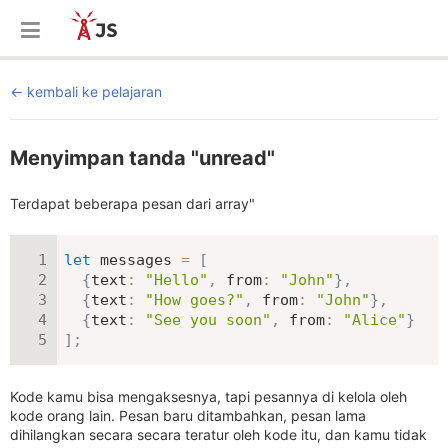
kembali ke pelajaran
Menyimpan tanda "unread"
Terdapat beberapa pesan dari array"
let
 messages 
=
[
{
text
:
"Hello"
,
from
:
"John"
}
,
{
text
:
"How goes?"
,
from
:
"John"
}
,
{
text
:
"See you soon"
,
from
:
"Alice"
}
]
;
Kode kamu bisa mengaksesnya, tapi pesannya di kelola oleh
kode orang lain. Pesan baru ditambahkan, pesan lama
dihilangkan secara secara teratur oleh kode itu, dan kamu tidak