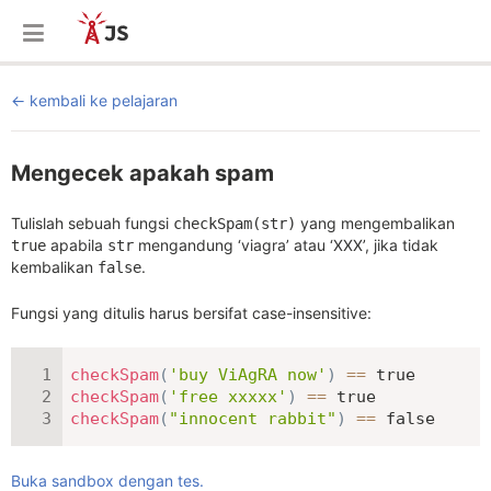
kembali ke pelajaran
Mengecek apakah spam
Tulislah sebuah fungsi
yang mengembalikan
checkSpam(str)
apabila
mengandung ‘viagra’ atau ‘XXX’, jika tidak
true
str
kembalikan
.
false
Fungsi yang ditulis harus bersifat case-insensitive:
checkSpam
(
'buy ViAgRA now'
)
==
true
checkSpam
(
'free xxxxx'
)
==
true
checkSpam
(
"innocent rabbit"
)
==
false
Buka sandbox dengan tes.