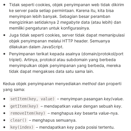
Tidak seperti cookies, objek penyimpanan web tidak dikirim
ke server pada setiap permintaan. Karena itu, kita bisa
menyimpan lebih banyak. Sebagian besar peramban
mengizinkan setidaknya 2
megabyte
data (atau lebih) dan
memiliki pengaturan untuk konfigurasinya.
Juga tidak seperti cookies, server tidak dapat memanipulasi
objek penyimpanan melalui HTTP header. Semuanya
dilakukan dalam JavaScript.
Penyimpanan terikat kepada asalnya (domain/protokol/port
triplet). Artinya, protokol atau subdomain yang berbeda
menyimpulkan objek penyimpanan yang berbeda, mereka
tidak dapat mengakses data satu sama lain.
Kedua objek penyimpanan menyediakan
method
dan properti
yang sama:
– menyimpan pasangan
key
/
value
.
setItem(key, value)
– mendapatkan
value
dengan sebuah
key
.
getItem(key)
– menghapus
key
beserta
value
-nya.
removeItem(key)
– menghapus semuanya.
clear()
– mendapatkan
key
pada posisi tertentu.
key(index)