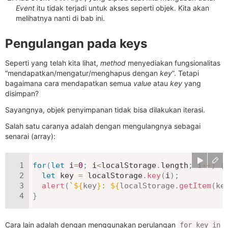
Event
itu tidak terjadi untuk akses seperti objek. Kita akan
melihatnya nanti di bab ini.
Pengulangan pada keys
Seperti yang telah kita lihat,
method
menyediakan fungsionalitas
“mendapatkan/mengatur/menghapus dengan
key
”. Tetapi
bagaimana cara mendapatkan semua
value
atau
key
yang
disimpan?
Sayangnya, objek penyimpanan tidak bisa dilakukan iterasi.
Salah satu caranya adalah dengan mengulangnya sebagai
senarai (array):
for
(
let
 i
=
0
;
 i
<
localStorage
.
length
;
 i
++
)
{
let
 key 
=
 localStorage
.
key
(
i
)
;
alert
(
`
${
key
}
: 
${
localStorage
.
getItem
(
ke
}
Cara lain adalah dengan menggunakan perulangan
for key in