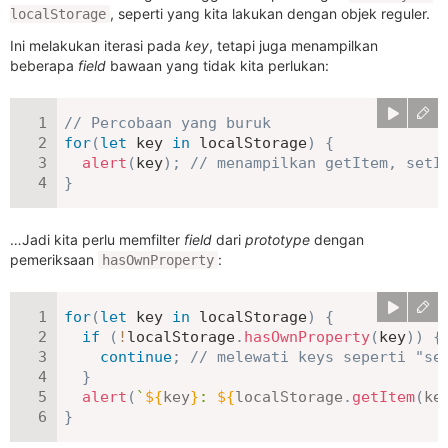
, seperti yang kita lakukan dengan objek reguler.
localStorage
Ini melakukan iterasi pada
key
, tetapi juga menampilkan
beberapa
field
bawaan yang tidak kita perlukan:
// Percobaan yang buruk
for
(
let
 key 
in
 localStorage
)
{
alert
(
key
)
;
// menampilkan getItem, setI
}
…Jadi kita perlu memfilter
field
dari
prototype
dengan
pemeriksaan
:
hasOwnProperty
for
(
let
 key 
in
 localStorage
)
{
if
(
!
localStorage
.
hasOwnProperty
(
key
)
)
{
continue
;
// melewati keys seperti "se
}
alert
(
`
${
key
}
: 
${
localStorage
.
getItem
(
ke
}