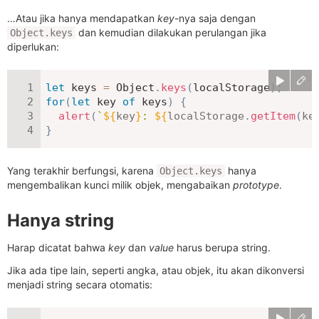
…Atau jika hanya mendapatkan
key
-nya saja dengan
dan kemudian dilakukan perulangan jika
Object.keys
diperlukan:
let
 keys 
=
 Object
.
keys
(
localStorage
)
;
for
(
let
 key 
of
 keys
)
{
alert
(
`
${
key
}
: 
${
localStorage
.
getItem
(
ke
}
Yang terakhir berfungsi, karena
hanya
Object.keys
mengembalikan kunci milik objek, mengabaikan
prototype
.
Hanya string
Harap dicatat bahwa
key
dan
value
harus berupa string.
Jika ada tipe lain, seperti angka, atau objek, itu akan dikonversi
menjadi string secara otomatis: