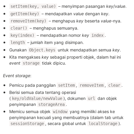
– menyimpan pasangan
key
/
value
.
setItem(key, value)
– mendapatkan
value
dengan
key
.
getItem(key)
– menghapus
key
beserta
value
-nya.
removeItem(key)
– menghapus semuanya.
clear()
– mendapatkan nomor
key
.
key(index)
index
– jumlah item yang disimpan.
length
Gunakan
untuk mendapatkan semua
key
.
Object.keys
Kita mengakses
key
sebagai properti objek, dalam hal ini
event
tidak dipicu.
storage
Event storage
:
Pemicu pada panggilan
,
,
.
setItem
removeItem
clear
Berisi semua data tentang operasi
(
), dokumen
dan objek
key/oldValue/newValue
url
penyimpanan
.
storageArea
Memicu semua objek
yang memiliki akses ke
window
penyimpanan kecuali yang membuatnya (dalam tab untuk
, secara global untuk
).
sessionStorage
localStorage