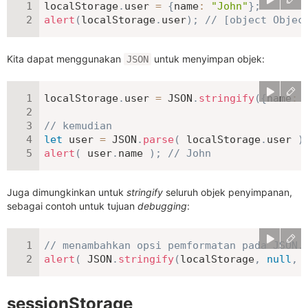
localStorage
.
user 
=
{
name
:
"John"
}
;
alert
(
localStorage
.
user
)
;
// [object Objec
Kita dapat menggunakan
untuk menyimpan objek:
JSON
localStorage
.
user 
=
JSON
.
stringify
(
{
name
:
// kemudian
let
 user 
=
JSON
.
parse
(
 localStorage
.
user 
)
alert
(
 user
.
name 
)
;
// John
Juga dimungkinkan untuk
stringify
seluruh objek penyimpanan,
sebagai contoh untuk tujuan
debugging
:
// menambahkan opsi pemformatan pada JSON.
alert
(
JSON
.
stringify
(
localStorage
,
null
,
sessionStorage