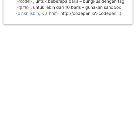
, untuk beberapa baris – bungkus dengan tag
<code>
, untuk lebih dari 10 baris – gunakan sandbox
<pre>
(
plnkr
,
jsbin
, < a href='http://codepen.io'>codepen…)