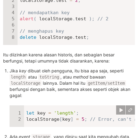
localStorage
.
test 
=
2
;
// mendapatkan key
alert
(
 localStorage
.
test 
)
;
// 2
// menghapus key
delete
 localStorage
.
test
;
Itu diizinkan karena alasan historis, dan sebagian besar
berfungsi, tetapi umumnya tidak disarankan, karena:
Jika
key
dibuat oleh pengguna, itu bisa apa saja, seperti
atau
, atau
method
bawaan
length
toString
lainnya. Dalam hal itu
localStorage
getItem/setItem
berfungsi dengan baik, sementara akses seperti objek akan
gagal:
let
 key 
=
'length'
;
localStorage
[
key
]
=
5
;
// Error, can't a
Ada
event
, yang dipicu saat kita mengubah data.
storage