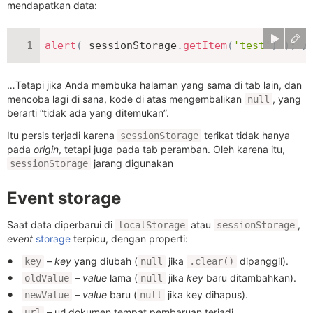
mendapatkan data:
alert
(
 sessionStorage
.
getItem
(
'test'
)
)
;
/
…Tetapi jika Anda membuka halaman yang sama di tab lain, dan
mencoba lagi di sana, kode di atas mengembalikan
, yang
null
berarti “tidak ada yang ditemukan”.
Itu persis terjadi karena
terikat tidak hanya
sessionStorage
pada
origin
, tetapi juga pada tab peramban. Oleh karena itu,
jarang digunakan
sessionStorage
Event storage
Saat data diperbarui di
atau
,
localStorage
sessionStorage
event
storage
terpicu, dengan properti:
–
key
yang diubah (
jika
dipanggil).
key
null
.clear()
–
value
lama (
jika
key
baru ditambahkan).
oldValue
null
–
value
baru (
jika key dihapus).
newValue
null
– url dokumen tempat pembaruan terjadi.
url