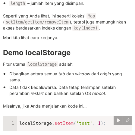
– jumlah item yang disimpan.
length
Seperti yang Anda lihat, ini seperti koleksi
Map
(
), tetapi juga memungkinkan
setItem/getItem/removeItem
akses berdasarkan indeks dengan
.
key(index)
Mari kita lihat cara kerjanya.
Demo localStorage
Fitur utama
adalah:
localStorage
Dibagikan antara semua
tab
dan
window
dari
origin
yang
sama.
Data tidak kedaluwarsa. Data tetap tersimpan setelah
peramban
restart
dan bahkan setelah OS
reboot
.
Misalnya, jika Anda menjalankan kode ini…
localStorage
.
setItem
(
'test'
,
1
)
;