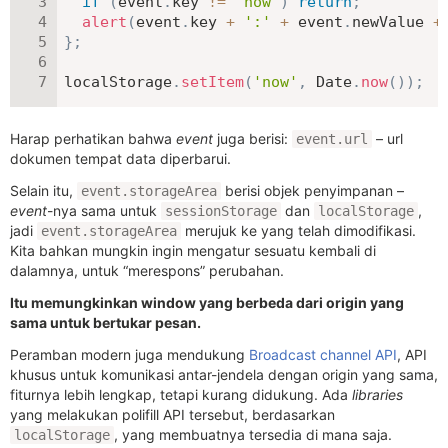
if
(
event
.
key 
!=
'now'
)
return
;
alert
(
event
.
key 
+
':'
+
 event
.
newValue 
+
}
;
localStorage
.
setItem
(
'now'
,
 Date
.
now
(
)
)
;
Harap perhatikan bahwa
event
juga berisi:
– url
event.url
dokumen tempat data diperbarui.
Selain itu,
berisi objek penyimpanan –
event.storageArea
event
-nya sama untuk
dan
,
sessionStorage
localStorage
jadi
merujuk ke yang telah dimodifikasi.
event.storageArea
Kita bahkan mungkin ingin mengatur sesuatu kembali di
dalamnya, untuk “merespons” perubahan.
Itu memungkinkan window yang berbeda dari origin yang
sama untuk bertukar pesan.
Peramban modern juga mendukung
Broadcast channel API
, API
khusus untuk komunikasi antar-jendela dengan origin yang sama,
fiturnya lebih lengkap, tetapi kurang didukung. Ada
libraries
yang melakukan polifill API tersebut, berdasarkan
, yang membuatnya tersedia di mana saja.
localStorage