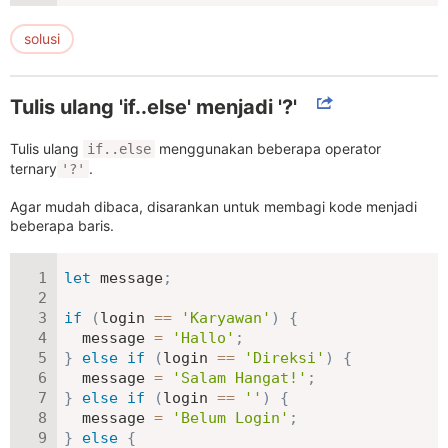
solusi
Tulis ulang 'if..else' menjadi '?'
Tulis ulang
menggunakan beberapa operator
if..else
ternary
.
'?'
Agar mudah dibaca, disarankan untuk membagi kode menjadi
beberapa baris.
let
 message
;
if
(
login 
==
'Karyawan'
)
{
  message 
=
'Hallo'
;
}
else
if
(
login 
==
'Direksi'
)
{
  message 
=
'Salam Hangat!'
;
}
else
if
(
login 
==
''
)
{
  message 
=
'Belum Login'
;
}
else
{