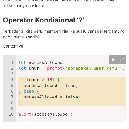
else if
hanya opsional.
else
Operator Kondisional ‘?’
Terkadang, kita perlu memberi nilai ke suatu variabel tergantung
pada suatu kondisi.
Contohnya:
let
 accessAllowed
;
let
 umur 
=
prompt
(
'Berapakah umur kamu?'
,
if
(
umur 
>
18
)
{
  accessAllowed 
=
true
;
}
else
{
  accessAllowed 
=
false
;
}
alert
(
accessAllowed
)
;