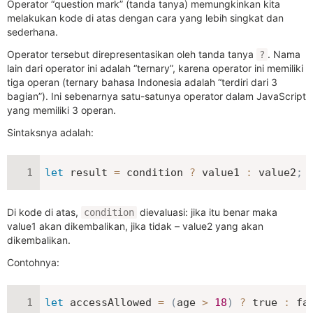
Operator “question mark” (tanda tanya) memungkinkan kita
melakukan kode di atas dengan cara yang lebih singkat dan
sederhana.
Operator tersebut direpresentasikan oleh tanda tanya
. Nama
?
lain dari operator ini adalah “ternary”, karena operator ini memiliki
tiga operan (ternary bahasa Indonesia adalah “terdiri dari 3
bagian”). Ini sebenarnya satu-satunya operator dalam JavaScript
yang memiliki 3 operan.
Sintaksnya adalah:
let
 result 
=
 condition 
?
 value1 
:
 value2
;
Di kode di atas,
dievaluasi: jika itu benar maka
condition
value1 akan dikembalikan, jika tidak – value2 yang akan
dikembalikan.
Contohnya:
let
 accessAllowed 
=
(
age 
>
18
)
?
true
:
fa