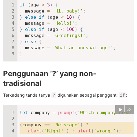
if
(
age 
<
3
)
{
  message 
=
'Hi, baby!'
;
}
else
if
(
age 
<
18
)
{
  message 
=
'Hello!'
;
}
else
if
(
age 
<
100
)
{
  message 
=
'Greetings!'
;
}
else
{
  message 
=
'What an unusual age!'
;
}
Penggunaan ‘?’ yang non-
tradisional
Terkadang tanda tanya
digunakan sebagai pengganti
:
?
if
let
 company 
=
prompt
(
'Which company create
(
company 
==
'Netscape'
)
?
alert
(
'Right!'
)
:
alert
(
'Wrong.'
)
;