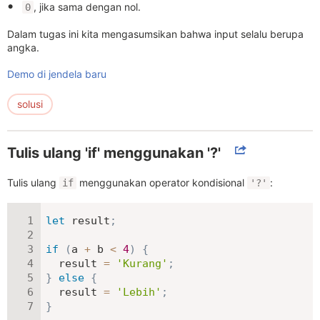
, jika sama dengan nol.
0
Dalam tugas ini kita mengasumsikan bahwa input selalu berupa
angka.
Demo di jendela baru
solusi
Tulis ulang 'if' menggunakan '?'
Tulis ulang
menggunakan operator kondisional
:
if
'?'
let
 result
;
if
(
a 
+
 b 
<
4
)
{
  result 
=
'Kurang'
;
}
else
{
  result 
=
'Lebih'
;
}