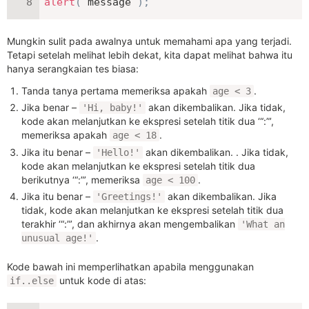
alert
(
 message 
)
;
Mungkin sulit pada awalnya untuk memahami apa yang terjadi.
Tetapi setelah melihat lebih dekat, kita dapat melihat bahwa itu
hanya serangkaian tes biasa:
Tanda tanya pertama memeriksa apakah
.
age < 3
Jika benar –
akan dikembalikan. Jika tidak,
'Hi, baby!'
kode akan melanjutkan ke ekspresi setelah titik dua ‘“:”’,
memeriksa apakah
.
age < 18
Jika itu benar –
akan dikembalikan. . Jika tidak,
'Hello!'
kode akan melanjutkan ke ekspresi setelah titik dua
berikutnya ‘“:”’, memeriksa
.
age < 100
Jika itu benar –
akan dikembalikan. Jika
'Greetings!'
tidak, kode akan melanjutkan ke ekspresi setelah titik dua
terakhir ‘“:”’, dan akhirnya akan mengembalikan
'What an
.
unusual age!'
Kode bawah ini memperlihatkan apabila menggunakan
untuk kode di atas:
if..else