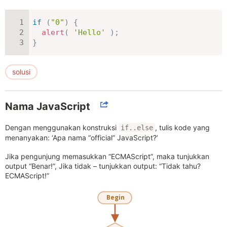
if
(
"0"
)
{
alert
(
'Hello'
)
;
}
solusi
Nama JavaScript
Dengan menggunakan konstruksi
, tulis kode yang
if..else
menanyakan: ‘Apa nama “official” JavaScript?’
Jika pengunjung memasukkan “ECMAScript”, maka tunjukkan
output “Benar!”, Jika tidak – tunjukkan output: “Tidak tahu?
ECMAScript!”