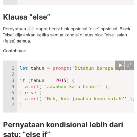
Klausa “else”
Pernyataan
dapat berisi blok opsional “else” opsional. Block
if
“else” dijalankan ketika semua kondisi di atas blok “else” salah
(false) semua.
Contohnya:
let
 tahun 
=
prompt
(
'Ditahun berapa spesifi
if
(
tahun 
==
2015
)
{
alert
(
'Jawaban kamu benar!'
)
;
}
else
{
alert
(
'Hah, kok jawaban kamu salah?'
)
;
}
Pernyataan kondisional lebih dari
satu: “else if”