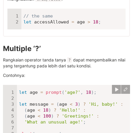
// the same
let
 accessAllowed 
=
 age 
>
18
;
Multiple ‘?’
Rangkaian operator tanda tanya
dapat mengembalikan nilai
?
yang tergantung pada lebih dari satu kondisi.
Contohnya:
let
 age 
=
prompt
(
'age?'
,
18
)
;
let
 message 
=
(
age 
<
3
)
?
'Hi, baby!'
:
(
age 
<
18
)
?
'Hello!'
:
(
age 
<
100
)
?
'Greetings!'
:
'What an unusual age!'
;