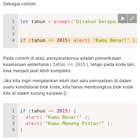
Sebagai contoh:
let
 tahun 
=
prompt
(
'Ditahun berapa spesifi
if
(
tahun 
==
2015
)
alert
(
'Kamu Benar!'
)
;
Pada contoh di atas, persyaratannya adalah pemeriksaan
kesetaraan sederhana (
), tetapi pada kode lain,
tahun == 2015
bisa menjadi jauh lebih kompleks.
Jika kita ingin menjalankan lebih dari satu pernyataan di dalam
suatu kondisional blok kode, kita harus membungkus blok kode
kita di dalam kurung kurawal {} :
if
(
tahun 
==
2015
)
{
alert
(
"Kamu Benar!"
)
;
alert
(
"Kamu Memang Pintar!"
)
;
}