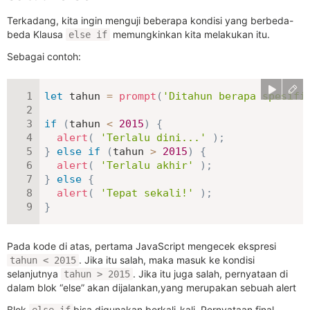
Terkadang, kita ingin menguji beberapa kondisi yang berbeda-
beda Klausa
memungkinkan kita melakukan itu.
else if
Sebagai contoh:
let
 tahun 
=
prompt
(
'Ditahun berapa spesifi
if
(
tahun 
<
2015
)
{
alert
(
'Terlalu dini...'
)
;
}
else
if
(
tahun 
>
2015
)
{
alert
(
'Terlalu akhir'
)
;
}
else
{
alert
(
'Tepat sekali!'
)
;
}
Pada kode di atas, pertama JavaScript mengecek ekspresi
. Jika itu salah, maka masuk ke kondisi
tahun < 2015
selanjutnya
. Jika itu juga salah, pernyataan di
tahun > 2015
dalam blok “else” akan dijalankan,yang merupakan sebuah alert
Blok
bisa digunakan berkali-kali. Pernyataan final