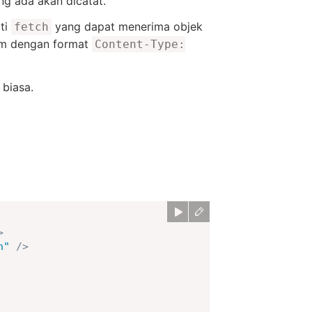
g ada akan dicatat.
ti
yang dapat menerima objek
fetch
im dengan format
Content-Type:
 biasa.
>
h
"
/>