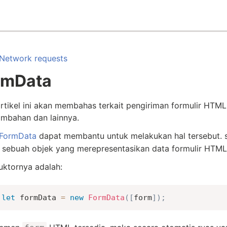
Network requests
rmData
rtikel ini akan membahas terkait pengiriman formulir HTM
ambahan dan lainnya.
FormData
dapat membantu untuk melakukan hal tersebut. 
 sebuah objek yang merepresentasikan data formulir HTML
uktornya adalah:
let
 formData 
=
new
FormData
(
[
form
]
)
;