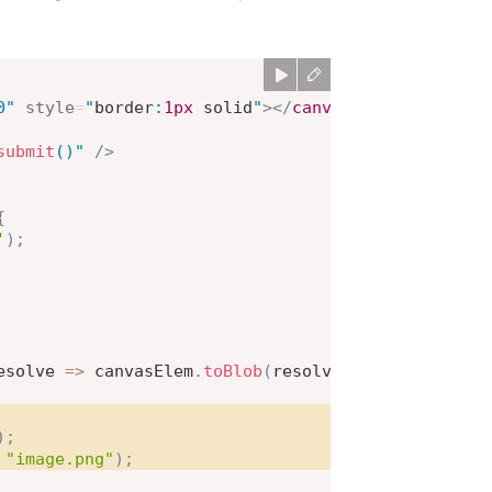
0
"
style
=
"
border
:
1
px
 solid
"
>
</
canvas
>
submit
(
)
"
/>
{
'
)
;
esolve
=>
 canvasElem
.
toBlob
(
resolve
,
'image/png'
)
)
)
;
"image.png"
)
;