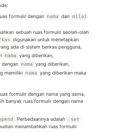
de:
as formulir dengan
dan
nama
nilai
hkan sebuah ruas formulir seolah-olah
digunakan untuk menetapkan
rkas
yang ada di sistem berkas pengguna,
an
yang diberikan,
nama
ir dengan
yang diberikan,
nama
ng memiliki
yang diberikan maka
nama
ruas formulir dengan nama yang sama,
h banyak ruas formulir dengan nama
. Perbedaannya adalah
ppend
.set
mudian menambahkan ruas formulir