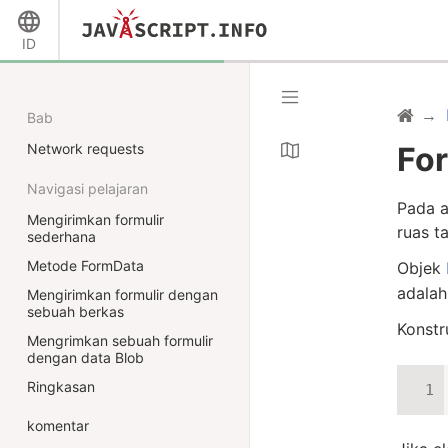
ID
Bab
Network requests
Fo
Navigasi pelajaran
Pada a
Mengirimkan formulir
ruas t
sederhana
Metode FormData
Objek
adalah
Mengirimkan formulir dengan
sebuah berkas
Konstr
Mengrimkan sebuah formulir
dengan data Blob
Ringkasan
komentar