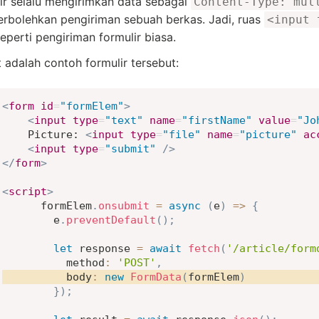
ir selalu mengirimkan data sebagai
Content-Type: mul
bolehkan pengiriman sebuah berkas. Jadi, ruas
<input 
seperti pengiriman formulir biasa.
t adalah contoh formulir tersebut:
<
form
id
=
"
formElem
"
>
<
input
type
=
"
text
"
name
=
"
firstName
"
value
=
"
Jo
    Picture: 
<
input
type
=
"
file
"
name
=
"
picture
"
ac
<
input
type
=
"
submit
"
/>
</
form
>
<
script
>
      formElem
.
onsubmit
=
async
(
e
)
=>
{
        e
.
preventDefault
(
)
;
let
 response 
=
await
fetch
(
'/article/form
method
:
'POST'
,
body
:
new
FormData
(
formElem
)
}
)
;