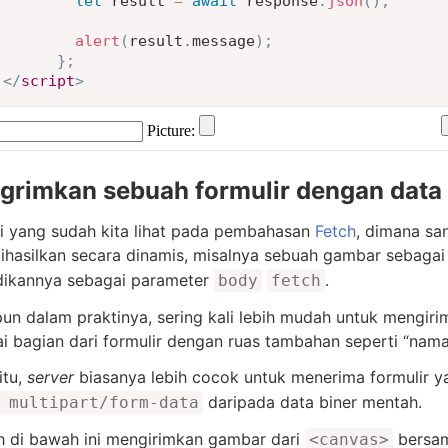
let
 result 
=
await
 response
.
json
(
)
;
alert
(
result
.
message
)
;
}
;
</
script
>
grimkan sebuah formulir dengan data
i yang sudah kita lihat pada pembahasan
Fetch
, dimana sa
ihasilkan secara dinamis, misalnya sebuah gambar sebaga
dikannya sebagai parameter
.
body
fetch
un dalam praktinya, sering kali lebih mudah untuk mengiri
i bagian dari formulir dengan ruas tambahan seperti “nama
itu,
server
biasanya lebih cocok untuk menerima formulir 
daripada data biner mentah.
 multipart/form-data
 di bawah ini mengirimkan gambar dari
bersam
<canvas>