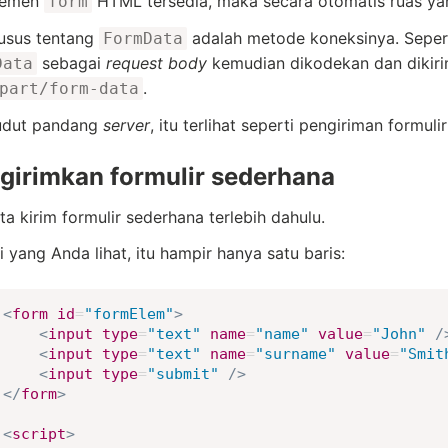
elemen
HTML tersedia, maka secara otomatis ruas yan
form
usus tentang
adalah metode koneksinya. Seper
FormData
sebagai
request body
kemudian dikodekan dan dikir
Data
.
part/form-data
sudut pandang
server
, itu terlihat seperti pengiriman formulir
girimkan formulir sederhana
ita kirim formulir sederhana terlebih dahulu.
i yang Anda lihat, itu hampir hanya satu baris:
<
form
id
=
"
formElem
"
>
<
input
type
=
"
text
"
name
=
"
name
"
value
=
"
John
"
/
<
input
type
=
"
text
"
name
=
"
surname
"
value
=
"
Smit
<
input
type
=
"
submit
"
/>
</
form
>
<
script
>