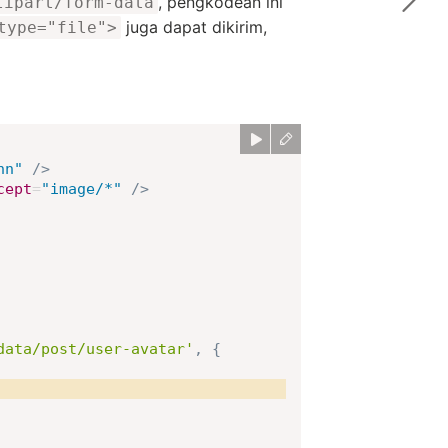
, pengkodean ini
tipart/form-data
juga dapat dikirim,
type="file">
hn
"
/>
cept
=
"
image/*
"
/>
data/post/user-avatar'
,
{