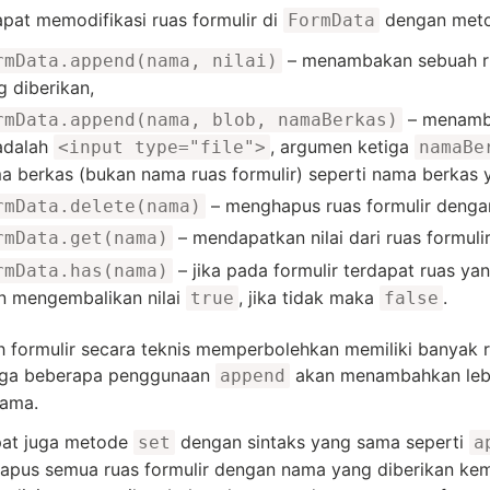
apat memodifikasi ruas formulir di
dengan meto
FormData
– menambakan sebuah ru
rmData.append(nama, nilai)
g diberikan,
– menamba
rmData.append(nama, blob, namaBerkas)
 adalah
, argumen ketiga
<input type="file">
namaBe
a berkas (bukan nama ruas formulir) seperti nama berkas 
– menghapus ruas formulir deng
rmData.delete(nama)
– mendapatkan nilai dari ruas formul
rmData.get(nama)
– jika pada formulir terdapat ruas ya
rmData.has(nama)
n mengembalikan nilai
, jika tidak maka
.
true
false
 formulir secara teknis memperbolehkan memiliki banyak 
gga beberapa penggunaan
akan menambahkan lebi
append
sama.
pat juga metode
dengan sintaks yang sama seperti
set
a
pus semua ruas formulir dengan nama yang diberikan ke