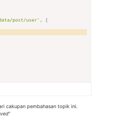
data/post/user'
,
{
dari cakupan pembahasan topik ini.
aved
”