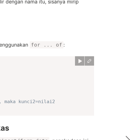
ir dengan nama itu, sisanya mirip
enggunakan
:
for ... of
, maka kunci2=nilai2
kas