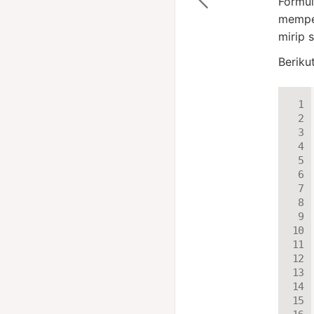
Formul
memper
mirip 
Beriku