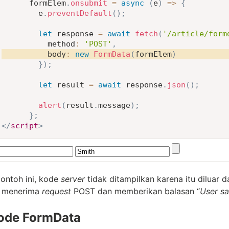
      formElem
.
onsubmit
=
async
(
e
)
=>
{
        e
.
preventDefault
(
)
;
let
 response 
=
await
fetch
(
'/article/form
method
:
'POST'
,
body
:
new
FormData
(
formElem
)
}
)
;
let
 result 
=
await
 response
.
json
(
)
;
alert
(
result
.
message
)
;
}
;
</
script
>
ontoh ini, kode
server
tidak ditampilkan karena itu diluar 
menerima
request
POST dan memberikan balasan “
User s
ode FormData