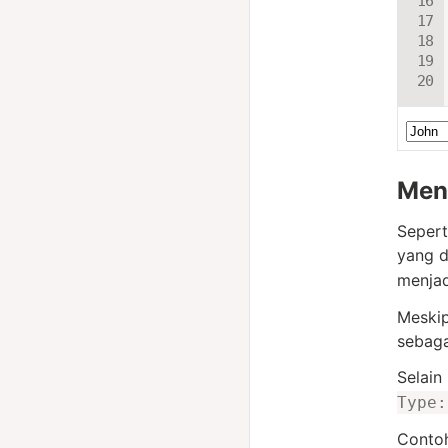
Men
Sepert
yang d
menja
Meskip
sebaga
Selain 
Type:
Contoh