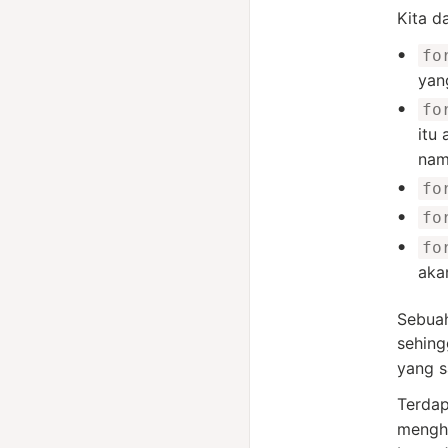
Kita d
fo
yan
fo
itu
nam
fo
fo
fo
aka
Sebuah
sehin
yang 
Terda
mengha