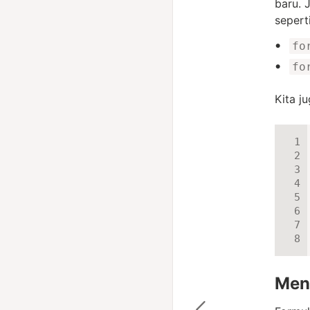
baru. 
sepert
fo
fo
Kita j
Men