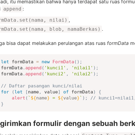
Jadi, itu memastikan bahwa hanya terdapat satu ruas formul
i
:
append
,
rmData.set(nama, nilai)
.
rmData.set(nama, blob, namaBerkas)
uga bisa dapat melakukan perulangan atas ruas
formData
m
let
 formData 
=
new
FormData
(
)
;
formData
.
append
(
'kunci1'
,
'nilai1'
)
;
formData
.
append
(
'kunci2'
,
'nilai2'
)
;
// Daftar pasangan kunci/nilai
for
(
let
[
name
,
 value
]
of
 formData
)
{
alert
(
`
${
name
}
 = 
${
value
}
`
)
;
// kunci1=nilai1
}
girimkan formulir dengan sebuah ber