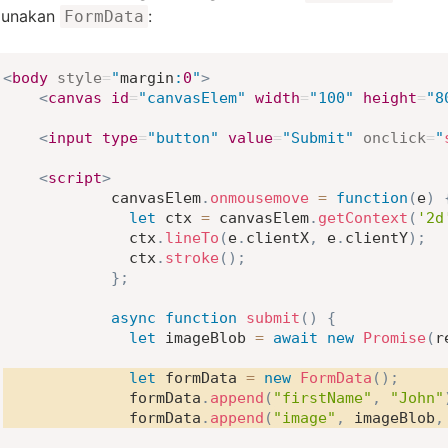
unakan
:
FormData
<
body
style
=
"
margin
:
0
"
>
<
canvas
id
=
"
canvasElem
"
width
=
"
100
"
height
=
"
8
<
input
type
=
"
button
"
value
=
"
Submit
"
onclick
=
"
<
script
>
            canvasElem
.
onmousemove
=
function
(
e
)
let
 ctx 
=
 canvasElem
.
getContext
(
'2d
              ctx
.
lineTo
(
e
.
clientX
,
 e
.
clientY
)
;
              ctx
.
stroke
(
)
;
}
;
async
function
submit
(
)
{
let
 imageBlob 
=
await
new
Promise
(
r
let
 formData 
=
new
FormData
(
)
;
              formData
.
append
(
"firstName"
,
"John"
              formData
.
append
(
"image"
,
 imageBlob
,